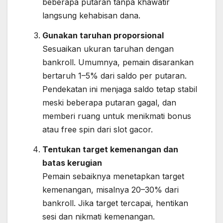
beberapa putaran tanpa khawatir
langsung kehabisan dana.
Gunakan taruhan proporsional
Sesuaikan ukuran taruhan dengan
bankroll. Umumnya, pemain disarankan
bertaruh 1–5% dari saldo per putaran.
Pendekatan ini menjaga saldo tetap stabil
meski beberapa putaran gagal, dan
memberi ruang untuk menikmati bonus
atau free spin dari slot gacor.
Tentukan target kemenangan dan
batas kerugian
Pemain sebaiknya menetapkan target
kemenangan, misalnya 20–30% dari
bankroll. Jika target tercapai, hentikan
sesi dan nikmati kemenangan.