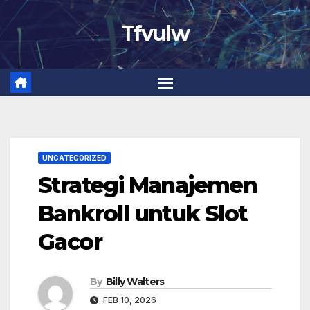
Skip
Tfvulw
to
content
UNCATEGORIZED
Strategi Manajemen
Bankroll untuk Slot
Gacor
By
Billy Walters
FEB 10, 2026