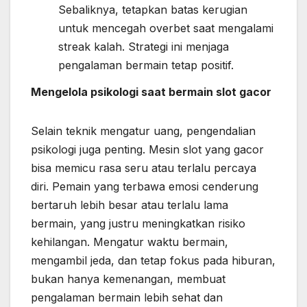
Sebaliknya, tetapkan batas kerugian
untuk mencegah overbet saat mengalami
streak kalah. Strategi ini menjaga
pengalaman bermain tetap positif.
Mengelola psikologi saat bermain slot gacor
Selain teknik mengatur uang, pengendalian
psikologi juga penting. Mesin slot yang gacor
bisa memicu rasa seru atau terlalu percaya
diri. Pemain yang terbawa emosi cenderung
bertaruh lebih besar atau terlalu lama
bermain, yang justru meningkatkan risiko
kehilangan. Mengatur waktu bermain,
mengambil jeda, dan tetap fokus pada hiburan,
bukan hanya kemenangan, membuat
pengalaman bermain lebih sehat dan