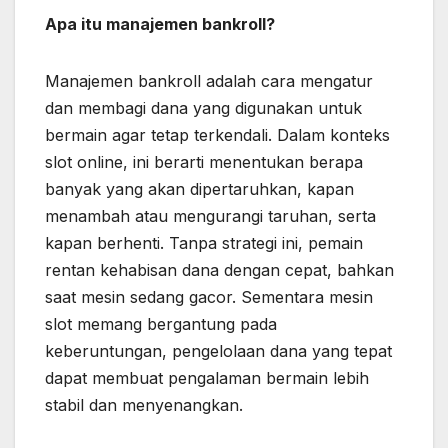
Apa itu manajemen bankroll?
Manajemen bankroll adalah cara mengatur
dan membagi dana yang digunakan untuk
bermain agar tetap terkendali. Dalam konteks
slot online, ini berarti menentukan berapa
banyak yang akan dipertaruhkan, kapan
menambah atau mengurangi taruhan, serta
kapan berhenti. Tanpa strategi ini, pemain
rentan kehabisan dana dengan cepat, bahkan
saat mesin sedang gacor. Sementara mesin
slot memang bergantung pada
keberuntungan, pengelolaan dana yang tepat
dapat membuat pengalaman bermain lebih
stabil dan menyenangkan.