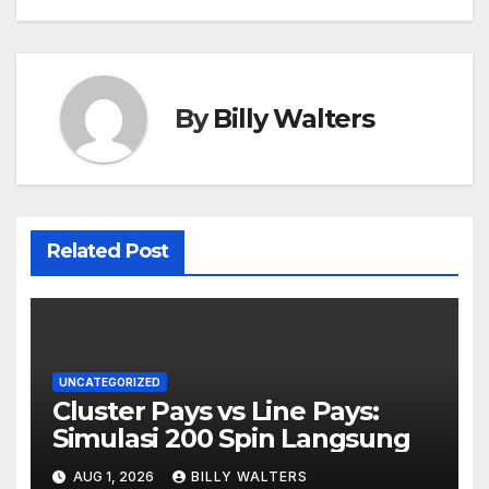
By
Billy Walters
Related Post
UNCATEGORIZED
Cluster Pays vs Line Pays:
Simulasi 200 Spin Langsung
AUG 1, 2026
BILLY WALTERS