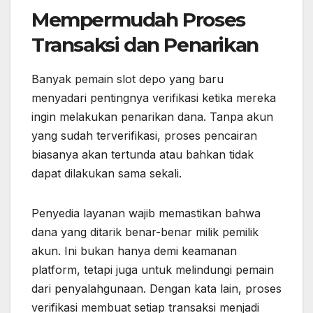
Mempermudah Proses
Transaksi dan Penarikan
Banyak pemain slot depo yang baru
menyadari pentingnya verifikasi ketika mereka
ingin melakukan penarikan dana. Tanpa akun
yang sudah terverifikasi, proses pencairan
biasanya akan tertunda atau bahkan tidak
dapat dilakukan sama sekali.
Penyedia layanan wajib memastikan bahwa
dana yang ditarik benar-benar milik pemilik
akun. Ini bukan hanya demi keamanan
platform, tetapi juga untuk melindungi pemain
dari penyalahgunaan. Dengan kata lain, proses
verifikasi membuat setiap transaksi menjadi