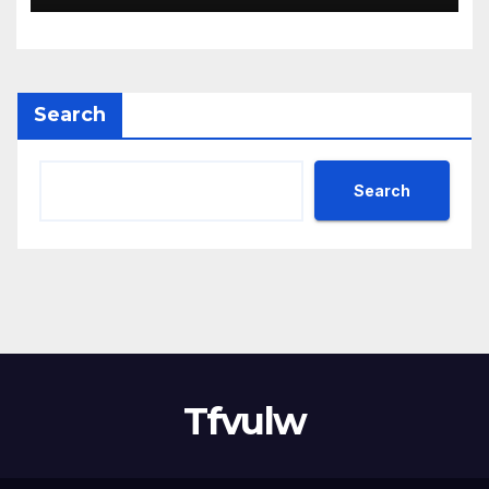
Search
Search
Tfvulw