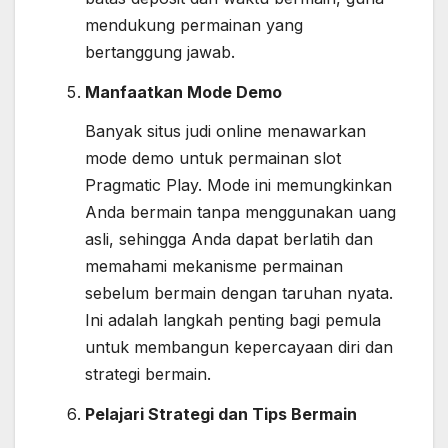
mendukung permainan yang
bertanggung jawab.
Manfaatkan Mode Demo
Banyak situs judi online menawarkan
mode demo untuk permainan slot
Pragmatic Play. Mode ini memungkinkan
Anda bermain tanpa menggunakan uang
asli, sehingga Anda dapat berlatih dan
memahami mekanisme permainan
sebelum bermain dengan taruhan nyata.
Ini adalah langkah penting bagi pemula
untuk membangun kepercayaan diri dan
strategi bermain.
Pelajari Strategi dan Tips Bermain