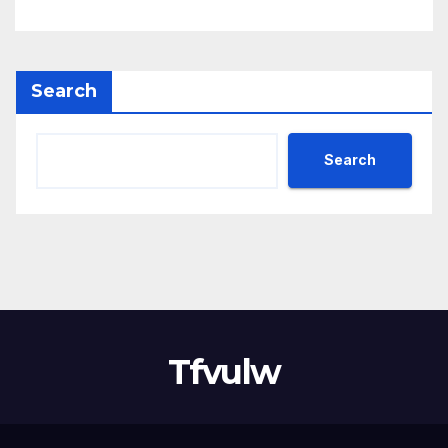
Search
Search
Tfvulw