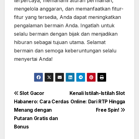
terpercaya, memahami aturan permainan,
mengelola anggaran, dan memanfaatkan fitur-
fitur yang tersedia, Anda dapat meningkatkan
pengalaman bermain Anda. Ingatlah untuk
selalu bermain dengan bijak dan menjadikan
hiburan sebagai tujuan utama. Selamat
bermain dan semoga keberuntungan selalu
menyertai Anda!
Post
Slot Gacor
Kenali Istilah-Istilah Slot
Habanero: Cara Cerdas
Online: Dari RTP Hingga
navigation
Menang dengan
Free Spin!
Putaran Gratis dan
Bonus