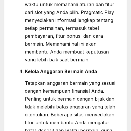
waktu untuk memahami aturan dan fitur
dari slot yang Anda pilih. Pragmatic Play
menyediakan informasi lengkap tentang
setiap permainan, termasuk tabel
pembayaran, fitur bonus, dan cara
bermain. Memahami hal ini akan
membantu Anda membuat keputusan
yang lebih baik saat bermain.
Kelola Anggaran Bermain Anda
Tetapkan anggaran bermain yang sesuai
dengan kemampuan finansial Anda.
Penting untuk bermain dengan bijak dan
tidak melebihi batas anggaran yang telah
ditentukan. Beberapa situs menyediakan
fitur untuk membantu Anda mengatur
batas deposit dan waktu bermain, guna