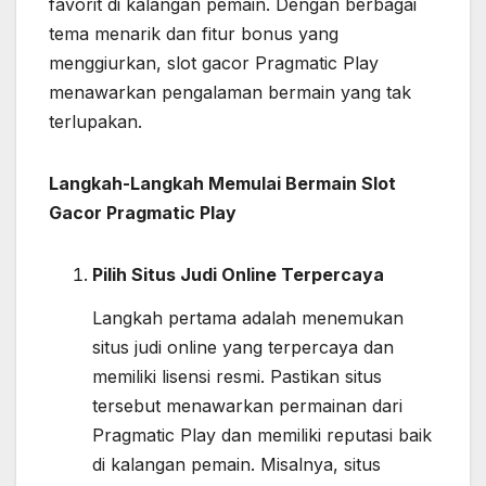
favorit di kalangan pemain. Dengan berbagai
tema menarik dan fitur bonus yang
menggiurkan, slot gacor Pragmatic Play
menawarkan pengalaman bermain yang tak
terlupakan.
Langkah-Langkah Memulai Bermain Slot
Gacor Pragmatic Play
Pilih Situs Judi Online Terpercaya
Langkah pertama adalah menemukan
situs judi online yang terpercaya dan
memiliki lisensi resmi. Pastikan situs
tersebut menawarkan permainan dari
Pragmatic Play dan memiliki reputasi baik
di kalangan pemain. Misalnya, situs