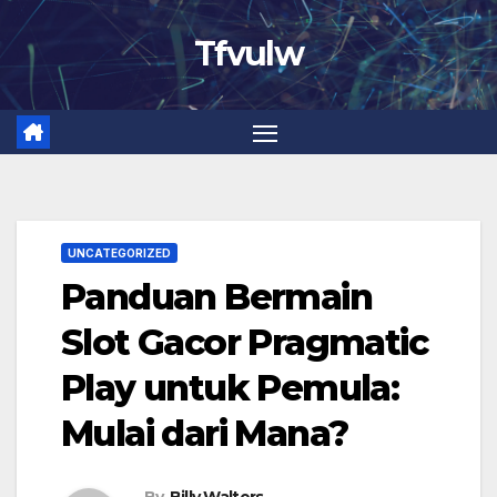
Skip
Tfvulw
to
content
UNCATEGORIZED
Panduan Bermain
Slot Gacor Pragmatic
Play untuk Pemula:
Mulai dari Mana?