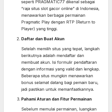
seperti PRAGMATIC77 dikenal sebagai
“raja situs slot gacor online” di Indonesia,
menawarkan berbagai permainan
Pragmatic Play dengan RTP (Return to
Player) yang tinggi.
Daftar dan Buat Akun
Setelah memilih situs yang tepat, langkah
berikutnya adalah mendaftar dan
membuat akun. Isi formulir pendaftaran
dengan informasi yang valid dan lengkap.
Beberapa situs mungkin menawarkan
bonus selamat datang bagi pemain baru,
jadi pastikan untuk memanfaatkannya.
Pahami Aturan dan Fitur Permainan
Sebelum memulai permainan, luangkan