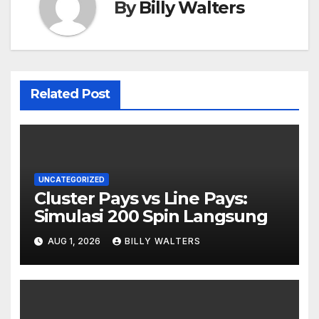
By
Billy Walters
Related Post
UNCATEGORIZED
Cluster Pays vs Line Pays:
Simulasi 200 Spin Langsung
AUG 1, 2026
BILLY WALTERS