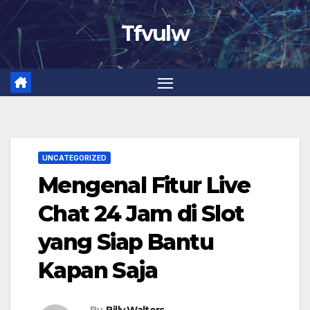
Skip
Tfvulw
to
content
UNCATEGORIZED
Mengenal Fitur Live
Chat 24 Jam di Slot
yang Siap Bantu
Kapan Saja