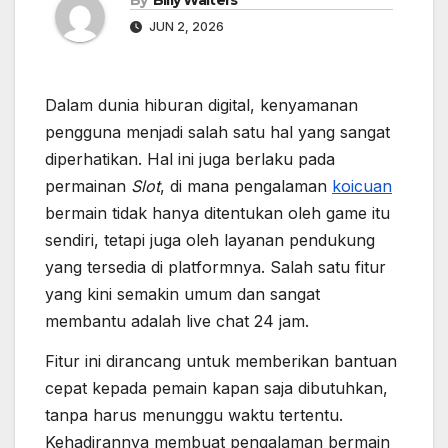
By
Billy Walters
JUN 2, 2026
Dalam dunia hiburan digital, kenyamanan
pengguna menjadi salah satu hal yang sangat
diperhatikan. Hal ini juga berlaku pada
permainan
Slot
, di mana pengalaman
koicuan
bermain tidak hanya ditentukan oleh game itu
sendiri, tetapi juga oleh layanan pendukung
yang tersedia di platformnya. Salah satu fitur
yang kini semakin umum dan sangat
membantu adalah live chat 24 jam.
Fitur ini dirancang untuk memberikan bantuan
cepat kepada pemain kapan saja dibutuhkan,
tanpa harus menunggu waktu tertentu.
Kehadirannya membuat pengalaman bermain