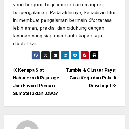
yang berguna bagi pemain baru maupun
berpengalaman. Pada akhirnya, kehadiran fitur
ini membuat pengalaman bermain
Slot
terasa
lebih aman, praktis, dan didukung dengan
layanan yang siap membantu kapan saja
dibutuhkan.
Post
Kenapa Slot
Tumble & Cluster Pays:
Habanero di Rajatogel
Cara Kerja dan Pola di
navigation
Jadi Favorit Pemain
Dewitogel
Sumatera dan Jawa?