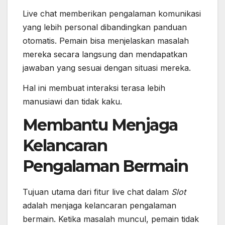
Live chat memberikan pengalaman komunikasi
yang lebih personal dibandingkan panduan
otomatis. Pemain bisa menjelaskan masalah
mereka secara langsung dan mendapatkan
jawaban yang sesuai dengan situasi mereka.
Hal ini membuat interaksi terasa lebih
manusiawi dan tidak kaku.
Membantu Menjaga
Kelancaran
Pengalaman Bermain
Tujuan utama dari fitur live chat dalam
Slot
adalah menjaga kelancaran pengalaman
bermain. Ketika masalah muncul, pemain tidak