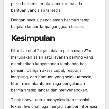
perlu berhenti terlalu lama karena ada
bantuan yang siap tersedia.
Dengan begitu, pengalaman bermain tetap
berjalan lancar tanpa gangguan berarti.
Kesimpulan
Fitur live chat 24 jam dalam permainan
Slot
merupakan salah satu layanan penting yang
memberikan kenyamanan tambahan bagi
pemain. Dengan akses cepat, respons
langsung, dan bantuan yang selalu tersedia,
fitur ini membantu menjaga pengalaman
bermain tetap lancar dan menyenangkan.
Tidak hanya untuk menyelesaikan masalah
teknis, live chat juga menjadi sumber informasi