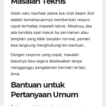
Masalah Teknis
Salah satu manfaat utama live chat dalam
Slot
adalah kemampuannya memberikan respon
cepat terhadap masalah teknis. Misalnya, jika
ada kendala saat masuk ke permainan atau
tampilan yang tidak berjalan normal, pemain
bisa langsung menghubungi tim bantuan.
Dengan respons yang cepat, masalah
biasanya bisa segera diselesaikan tanpa
mengganggu pengalaman bermain terlalu
lama.
Bantuan untuk
Pertanyaan Umum