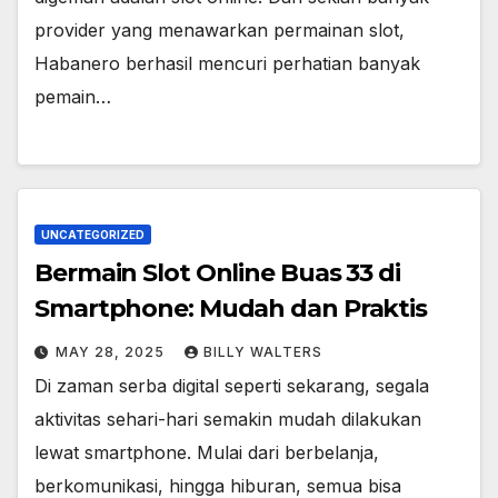
provider yang menawarkan permainan slot,
Habanero berhasil mencuri perhatian banyak
pemain…
UNCATEGORIZED
Bermain Slot Online Buas 33 di
Smartphone: Mudah dan Praktis
MAY 28, 2025
BILLY WALTERS
Di zaman serba digital seperti sekarang, segala
aktivitas sehari-hari semakin mudah dilakukan
lewat smartphone. Mulai dari berbelanja,
berkomunikasi, hingga hiburan, semua bisa