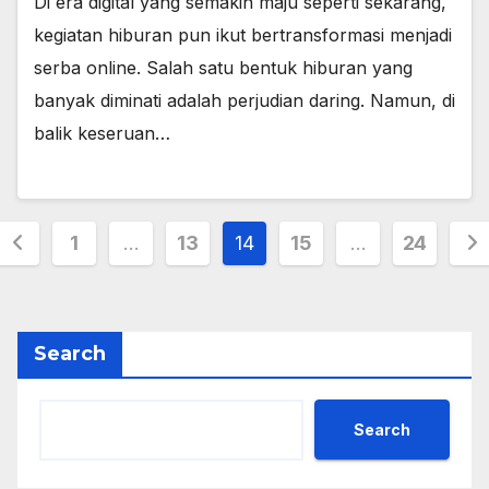
Di era digital yang semakin maju seperti sekarang,
kegiatan hiburan pun ikut bertransformasi menjadi
serba online. Salah satu bentuk hiburan yang
banyak diminati adalah perjudian daring. Namun, di
balik keseruan…
Posts
1
…
13
14
15
…
24
pagination
Search
Search